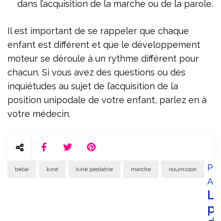
dans l’acquisition de la marche ou de la parole.
Il est important de se rappeler que chaque
enfant est différent et que le développement
moteur se déroule à un rythme différent pour
chacun. Si vous avez des questions ou des
inquiétudes au sujet de l’acquisition de la
position unipodale de votre enfant, parlez en à
votre médecin.
P
Pre
bébé
kiné
kiné pédiatrie
marche
nourrisson
Art
N
Le
po