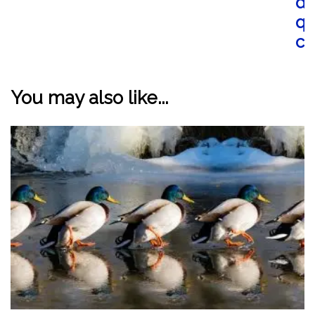
du
qu
co
You may also like...