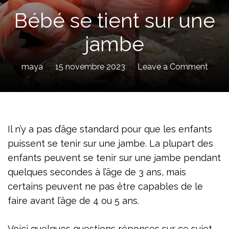
Bébé se tient sur une
jambe
on
maya
15 novembre 2023
Leave a Comment
Bébé
se
tient
sur
Il n’y a pas d’âge standard pour que les enfants
une
puissent se tenir sur une jambe. La plupart des
jamb
enfants peuvent se tenir sur une jambe pendant
quelques secondes à l’âge de 3 ans, mais
certains peuvent ne pas être capables de le
faire avant l’âge de 4 ou 5 ans.
Voici quelques questions réponses sur ce sujet